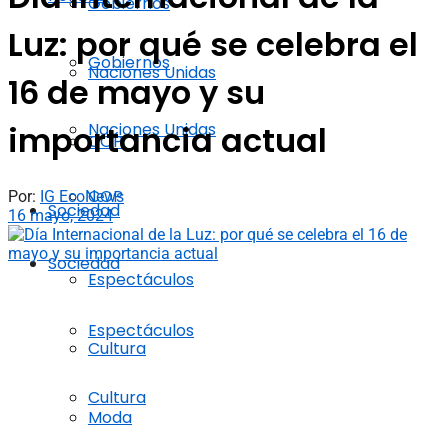
Gobiernos
Luz: por qué se celebra el
Gobiernos
Naciones Unidas
16 de mayo y su
Naciones Unidas
importancia actual
COP
COP
Por:
IG EcoNews
Sociedad
16 mayo, 2024
Sociedad
Espectáculos
Espectáculos
Cultura
Cultura
Moda