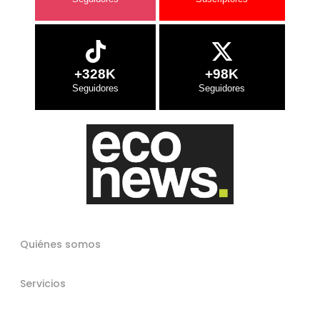
+328K
+98K
Quiénes somos
Servicios