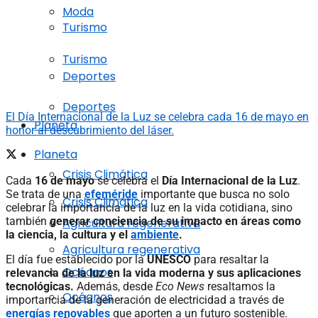
Moda
Turismo
Turismo
Deportes
Deportes
El Día Internacional de la Luz se celebra cada 16 de mayo en
Planeta
honor al descubrimiento del láser.
Planeta
Crisis Climática
Cada
16 de mayo
se celebra el
Día Internacional de la Luz
.
Se trata de una
efeméride
importante que busca no solo
Crisis Climática
celebrar la importancia de la luz en la vida cotidiana, sino
también
generar conciencia de su impacto en áreas como
Agricultura regenerativa
la ciencia, la cultura y el
ambiente
.
Agricultura regenerativa
El día fue establecido por la
UNESCO
para resaltar la
Océanos
relevancia de la luz en la vida moderna y sus aplicaciones
tecnológicas.
Además, desde
Eco News
resaltamos la
Océanos
importancia de la generación de electricidad a través de
energías renovables
que aporten a un futuro sostenible.