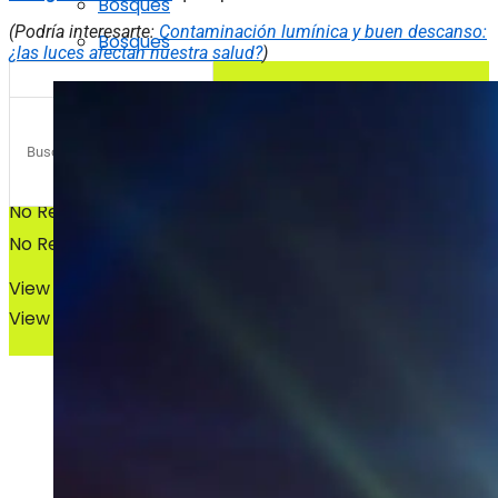
Bosques
(Podría interesarte:
Contaminación lumínica y buen descanso:
Bosques
¿las luces afectan nuestra salud?
)
No Result
No Result
View All Result
View All Result