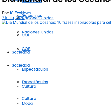
Gobiernos
Por:
IG EcoNews
Gobiernos
Naciones Unidas
7 junio, 2024
Naciones Unidas
COP
COP
Sociedad
Sociedad
Espectáculos
Espectáculos
Cultura
Cultura
Moda