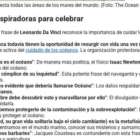
fecta todas las áreas de los mares del mundo. (Foto: The Ocea
nspiradoras para celebrar
a frase de
Leonardo Da Vinci
reconoce la importancia de cuidar l
a todavía tienen la oportunidad de resurgir con vida una vez
te activa del
cuidado de los océanos
. La organización protector
s es el océano”
: De manera más poética, el físico
Isaac Newto
s del océano.
 cómplice de su inquietud”
: Esta potente frase del navegante y e
s.
 es evidente que debería llamarse Océano”
: Los datos respaldan 
éanos.
hombre debe descubrir esto y maravillarse por ello”
: El divulgador 
idarla.
Debemos protegerlo de la contaminación y la sobreexplotación”
:
y proteger al océano.
d, su gran vida solitaria bajo el cielo cambiante) es la metafís
dentrarnos en el mundo marino, conocer sus misterios y sumarno
mos barbaries”
: Jacques Cousteau es contundente con esta frase
 y agricultura.