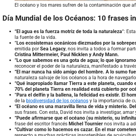
El océano y los mares sufren de la contaminación que a
Día Mundial de los Océanos: 10 frases i
“El agua es la fuerza motriz de toda la naturaleza
“: Est
la fuente de la vida.
“
Los ecosistemas oceánicos diezmados por la sobrepesc
emitida por
Sea Legacy
, nos invita a todos a formar par
Cristina Mittermeier, Paul Nicklen y Andy Mann.
“Lo que sabemos es una gota de agua; lo que ignoramo
reconocer el poder de la naturaleza, manifestado a travé
“El mar nunca ha sido amigo del hombre. A lo sumo fue
naturaleza salvaje de los océanos a la hora de navegarlo
“Qué inapropiado llamar Tierra a este planeta, cuando
70% del planeta Tierra en realidad está cubierto por oc
“
Para el delfín y la ballena, la felicidad es existir. El 
de la
biodiversidad de los océanos
y la importancia de cu
“El océano es una maravilla llena de vida y misterio. 
sus frases. Con esta, David nos invita a investigar, amar 
“Puede afirmarse que el océano (su misterio, su infinitu
frase del escritor francés
Michel Tournier
nos invita a a
“Cultivar como lo hacemos es cazar. En el mar comete
respecto a muchas prácticas insostenibles de acuicultura