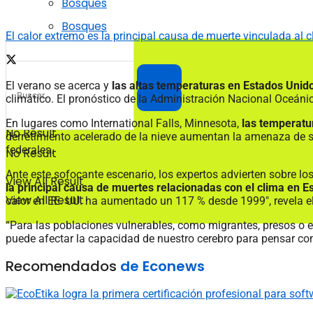
Bosques
Bosques
El calor extremo es la principal causa de muerte vinculada al 
El verano se acerca y
las altas temperaturas en Estados Unid
climático. El pronóstico de la Administración Nacional Oceáni
En lugares como International Falls, Minnesota,
las temperatu
No Result
derretimiento acelerado de la nieve aumentan la amenaza de se
federales.
No Result
Ante este sofocante escenario, los expertos advierten sobre lo
View All Result
la principal causa de muertes relacionadas con el clima en E
View All Result
calor en EE. UU. ha aumentado un 117 % desde 1999″, revela el
“Para las poblaciones vulnerables, como migrantes, presos o es
puede afectar la capacidad de nuestro cerebro para pensar con
Recomendados
de Econews