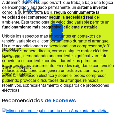
Bosques
A diferencia de un equipo on/off, que trabaja bajo una lógica
de encendido y apagado permanente, un
sistema inverter
,
Bosques
como la que incorpora
BGH
,
regula continuamente la
velocidad del compresor según la necesidad real
del
ambiente. Esta tecnología de velocidad variable permite un
funcionamiento más progresivo, eficiente y estable
.
Uno de los aspectos más importantes en contextos de
tensión variable es el comportamiento durante el arranque.
Un aire acondicionado convencional con compresor on/off
No Result
arranca de manera directa, como cualquier motor eléctrico
tradicional, demandando una corriente significativamente
No Result
superior a su corriente nominal durante los primeros
instantes de funcionamiento. En redes exigidas o con tensión
View All Result
reducida, esta condición genera un esfuerzo aún mayor
View All Result
sobre la instalación eléctrica y sobre el propio compresor,
pudiendo provocar dificultades de arranque, reinicios
repetitivos, sobrecalentamiento o disparos de protecciones
eléctricas.
Recomendados
de Econews