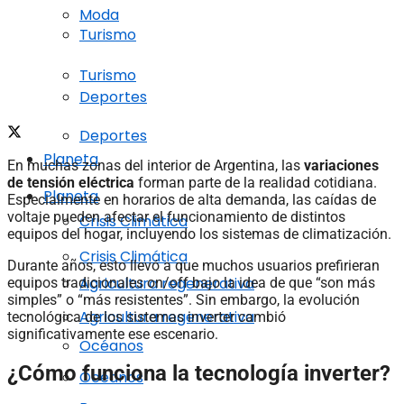
Moda
Turismo
Turismo
Deportes
Deportes
Planeta
En muchas zonas del interior de Argentina, las
variaciones
de tensión eléctrica
forman parte de la realidad cotidiana.
Planeta
Especialmente en horarios de alta demanda, las caídas de
voltaje pueden afectar el funcionamiento de distintos
Crisis Climática
equipos del hogar, incluyendo los sistemas de climatización.
Crisis Climática
Durante años, esto llevó a que muchos usuarios prefirieran
Agricultura regenerativa
equipos tradicionales on/off bajo la idea de que “son más
simples” o “más resistentes”. Sin embargo, la evolución
Agricultura regenerativa
tecnológica de los sistemas inverter cambió
significativamente ese escenario.
Océanos
¿Cómo funciona la tecnología inverter?
Océanos