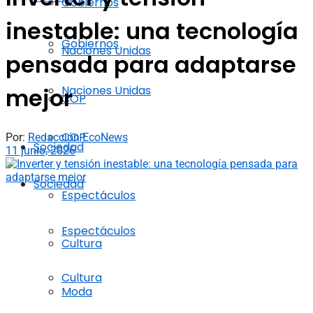
Gobiernos
inestable: una tecnología
Gobiernos
Naciones Unidas
pensada para adaptarse
Naciones Unidas
mejor
COP
COP
Por:
Redacción EcoNews
Sociedad
11 junio, 2026
Sociedad
Espectáculos
Espectáculos
Cultura
Cultura
Moda