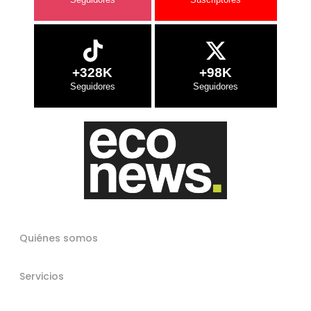
+328K
+98K
Quiénes somos
Servicios