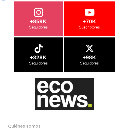
+859K
+70K
+328K
+98K
Quiénes somos