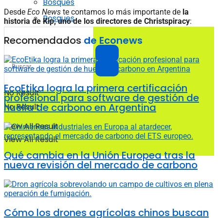
Bosques
Desde
Eco News
te contamos lo más importante de
la
Bosques
historia de Kip, uno de los directores de Christspiracy
:
Recomendados
de Econews
EcoEtika logra la primera certificación
No Result
profesional para software de gestión de
huella de carbono en Argentina
No Result
View All Result
View All Result
Qué cambia en la Unión Europea tras la
nueva revisión del mercado de carbono
Cómo los drones agrícolas chinos buscan