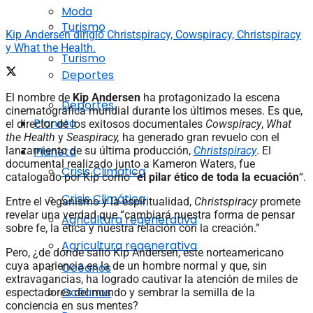
Moda
Turismo
Kip Andersen dirigió Christspiracy, Cowspiracy, Christspiracy
y What the Health.
Turismo
Deportes
El nombre de
Kip Andersen
ha protagonizado la escena
Deportes
cinematográfica mundial durante los últimos meses. Es que,
Planeta
el director de los exitosos documentales
Cowspiracy
,
What
the Health
y
Seaspiracy,
ha generado gran revuelo con el
Planeta
lanzamiento de su última producción,
Christspiracy
. El
documental realizado junto a Kameron Waters, fue
Crisis Climática
catalogado por Kip como “
el pilar ético de toda la ecuación
“.
Crisis Climática
Entre el veganismo y la espiritualidad,
Christspiracy
promete
revelar una verdad que “cambiará nuestra forma de pensar
Agricultura regenerativa
sobre fe, la ética y nuestra relación con la creación.”
Agricultura regenerativa
Pero, ¿de dónde salió Kip Andersen, este norteamericano
cuya apariencia es la de un hombre normal y que, sin
Océanos
extravagancias, ha logrado cautivar la atención de miles de
Océanos
espectadores del mundo y sembrar la semilla de la
conciencia en sus mentes?