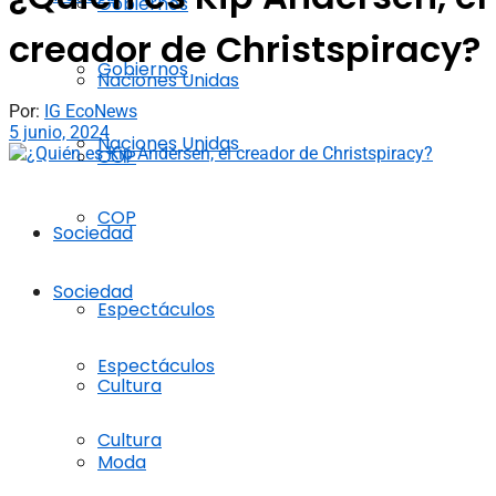
Gobiernos
creador de Christspiracy?
Gobiernos
Naciones Unidas
Por:
IG EcoNews
5 junio, 2024
Naciones Unidas
COP
COP
Sociedad
Sociedad
Espectáculos
Espectáculos
Cultura
Cultura
Moda