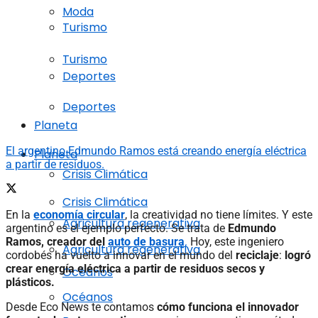
Moda
Turismo
Turismo
Deportes
Deportes
Planeta
El argentino Edmundo Ramos está creando energía eléctrica
Planeta
a partir de residuos.
Crisis Climática
Crisis Climática
En la
economía circular
, la creatividad no tiene límites. Y este
Agricultura regenerativa
argentino es el ejemplo perfecto. Se trata de
Edmundo
Ramos, creador del
auto de basura
.
Hoy, este ingeniero
Agricultura regenerativa
cordobés ha vuelto a innovar en el mundo del
reciclaje
:
logró
crear energía eléctrica a partir de residuos secos y
Océanos
plásticos.
Océanos
Desde Eco News te contamos
cómo funciona el innovador