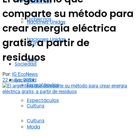
Gobiernos
comparte su método para
Gobiernos
Naciones Unidas
crear energía eléctrica
Naciones Unidas
gratis, a partir de
COP
residuos
COP
Sociedad
Por:
IG EcoNews
Sociedad
22 mayo, 2024
Espectáculos
Espectáculos
Cultura
Cultura
Moda