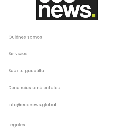
Quiénes somos
Servicios
Subí tu gacetilla
Denuncias ambientales
info@econews.global
Legales