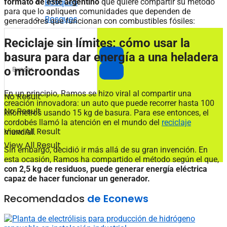
Bosques
formato de este argentino
que quiere compartir su método
para que lo apliquen comunidades que dependen de
Bosques
generadores que funcionan con combustibles fósiles:
Reciclaje sin límites: cómo usar la
basura para dar energía a una heladera
o microondas
En un principio, Ramos se hizo viral al compartir una
No Result
creación innovadora: un auto que puede recorrer hasta 100
No Result
kilómetros usando 15 kg de basura. Para ese entonces, el
cordobés llamó la atención en el mundo del
reciclaje
View All Result
mundial.
View All Result
Sin embargo, decidió ir más allá de su gran invención. En
esta ocasión, Ramos ha compartido el método según el que,
con 2,5 kg de residuos, puede generar energía eléctrica
capaz de hacer funcionar un generador.
Recomendados
de Econews