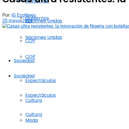
Gobiernos
Por:
IG EcoNews
Gobiernos
Naciones Unidas
20 mayo, 2024
Naciones Unidas
COP
COP
Sociedad
Sociedad
Espectáculos
Espectáculos
Cultura
Cultura
Moda