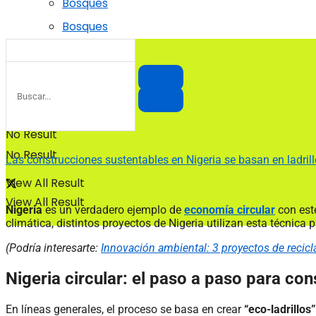
Bosques
Bosques
No Result
No Result
Las construcciones sustentables en Nigeria se basan en ladrillo
View All Result
View All Result
Nigeria
es un verdadero ejemplo de
economía circular
con est
climática, distintos proyectos de Nigeria utilizan esta técnica 
(Podría interesarte:
Innovación ambiental: 3 proyectos de recic
Nigeria circular: el paso a paso para con
En líneas generales, el proceso se basa en crear
“eco-ladrillos”