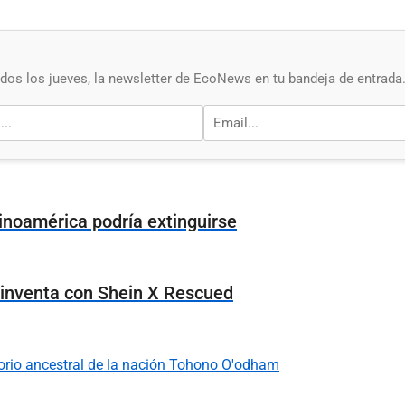
os los jueves, la newsletter de EcoNews en tu bandeja de entrada
tinoamérica podría extinguirse
einventa con Shein X Rescued