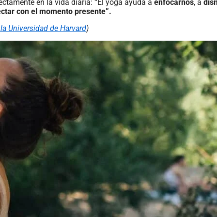
ectamente en la vida diaria: “El yoga ayuda a
enfocarnos
, a
dis
ctar con el momento presente”.
 la Universidad de Harvard
)