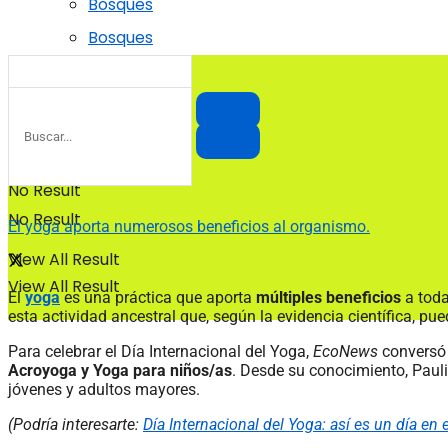
Bosques
Bosques
No Result
No Result
El yoga aporta numerosos beneficios al organismo.
View All Result
View All Result
El
yoga
es una práctica que aporta
múltiples beneficios
a toda
esta actividad ancestral que, según la evidencia científica, 
Para celebrar el Día Internacional del Yoga,
EcoNews
conversó
Acroyoga y Yoga para niños/as
. Desde su conocimiento, Paul
jóvenes y adultos mayores.
(Podría interesarte:
Día Internacional del Yoga: así es un día en 