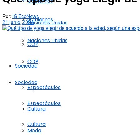
Gobiernos
Por:
IG EcoNews
Gobiernos
Naciones Unidas
21 junio, 2024
Naciones Unidas
COP
COP
Sociedad
Sociedad
Espectáculos
Espectáculos
Cultura
Cultura
Moda