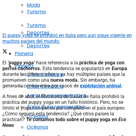
Moda
Turismo
Turismo
Deportes
El puppy yoga se prohibió en Italia pero aún sigue vigente en
muchos países del mundo.
Deportes
Planeta
El
‘puppy yoga’
hace referencia a la
práctica de yoga con
Planeta
perros cachorros.
Esta tendencia se popularizó en
Europa
Crisis Climática
durante los últimos años y ya hay múltiples países que la
promueven como una
nueva moda.
Sin embargo, ha
Crisis Climática
generado controversia por casos de
explotación animal
.
Agricultura regenerativa
A fines de abril, el Ministerio de Salud de Italia prohibió la
práctica del puppy yoga en un fallo histórico. Pero, no se
Agricultura regenerativa
limitó el yoga con perros por completo en el país europeo.
¿Cómo seguirá esta tendencia? ¿Qué otros países la
Océanos
practican?
Te contamos todo sobre el puppy yoga en
Eco
News
Océanos