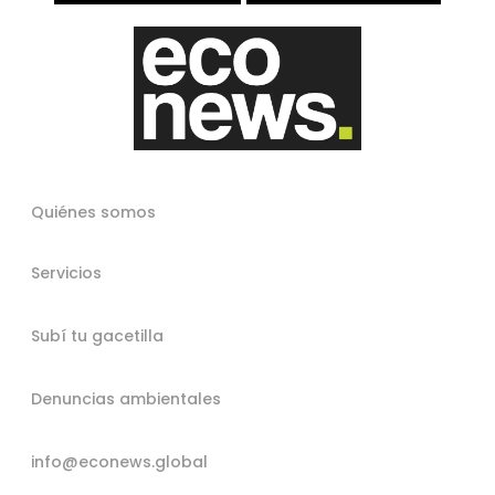
Quiénes somos
Servicios
Subí tu gacetilla
Denuncias ambientales
info@econews.global