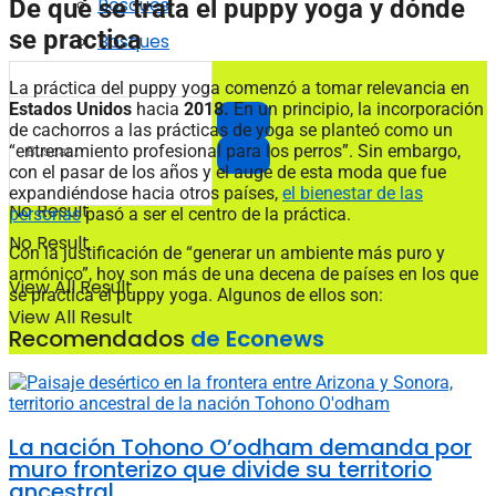
Bosques
De qué se trata el puppy yoga y dónde
se practica
Bosques
La práctica del puppy yoga comenzó a tomar relevancia en
Estados Unidos
hacia
2018.
En un principio, la incorporación
de cachorros a las prácticas de yoga se planteó como un
“entrenamiento profesional para los perros”. Sin embargo,
con el pasar de los años y el auge de esta moda que fue
expandiéndose hacia otros países,
el bienestar de las
No Result
personas
pasó a ser el centro de la práctica.
No Result
Con la justificación de “generar un ambiente más puro y
armónico”, hoy son más de una decena de países en los que
View All Result
se practica el puppy yoga. Algunos de ellos son:
View All Result
Recomendados
de Econews
La nación Tohono O’odham demanda por
muro fronterizo que divide su territorio
ancestral