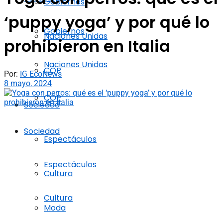
Gobiernos
‘puppy yoga’ y por qué lo
Gobiernos
Naciones Unidas
prohibieron en Italia
Naciones Unidas
COP
Por:
IG EcoNews
8 mayo, 2024
COP
Sociedad
Sociedad
Espectáculos
Espectáculos
Cultura
Cultura
Moda