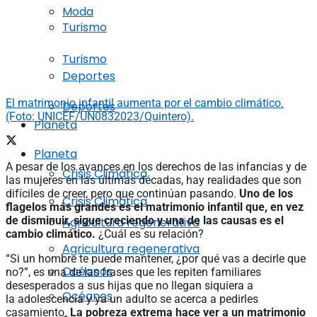
Moda
Turismo
Turismo
Deportes
El matrimonio infantil aumenta por el cambio climático.
Deportes
(Foto: UNICEF/UN0832023/Quintero).
Planeta
Planeta
A pesar de los avances en los derechos de las infancias y de
Crisis Climática
las mujeres en las últimas décadas, hay realidades que son
difíciles de creer, pero que continúan pasando.
Uno de los
Crisis Climática
flagelos más grandes es el matrimonio infantil que, en vez
de disminuir, sigue creciendo y una de las causas es el
Agricultura regenerativa
cambio climático.
¿Cuál es su relación?
Agricultura regenerativa
“Si un hombre te puede mantener, ¿por qué vas a decirle que
Océanos
no?”, es una de las frases que les repiten familiares
desesperados a sus hijas que no llegan siquiera a
Océanos
la adolescencia y ya un adulto se acerca a pedirles
casamiento.
La pobreza extrema hace ver a un matrimonio