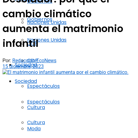
Gobiernos
cambio climático
Gobiernos
Naciones Unidas
aumenta el matrimonio
Naciones Unidas
infantil
COP
COP
Por:
Redacción EcoNews
Sociedad
15 diciembre, 2023
Sociedad
Espectáculos
Espectáculos
Cultura
Cultura
Moda