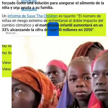
Bosques
forzado como una solución para asegurar el alimento de la
niña y una ayuda a su familia.
Bosques
Un
informe de Save The Children
es tajante: “El número de
niñas en riesgo extremo de enfrentarse al doble impacto del
cambio climático y
el matrimonio infantil aumentará en un
33% alcanzando la cifra de casi 40 millones en 2050”
.
No Result
No Result
View All Result
View All Result