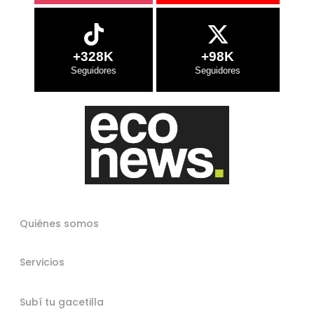
+328K
+98K
Quiénes somos
Servicios
Subí tu gacetilla