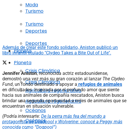
Moda
Turismo
Turismo
Deportes
Deportes
Además de crear este fondo solidario, Aniston publicó un
Planeta
libro infantil titulado "Clydeo Takes a Bite Out of Life".
Planeta
Crisis Climática
Jennifer Aniston
, reconocida actriz estadounidense,
demostró una vez más su gran corazón al lanzar
The Clydeo
Crisis Climática
Fund
, un fondo destinado a apoyar a
refugios de animales
en dificultades. Inspirada por el profundo amor que siente
Agricultura regenerativa
hacia sus animales de compañía rescatados, Aniston busca
Agricultura regenerativa
brindar una segunda oportunidad a miles de animales que se
encuentran en situación vulnerable.
Océanos
(Podría interesarte:
De la perra más fea del mundo a
Océanos
protagonista de Deadpool y Wolverine: conocé a Peggy, más
conocida como “Dogpool”)