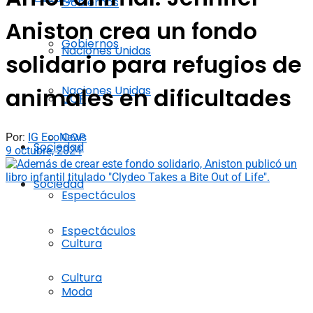
Gobiernos
Aniston crea un fondo
Gobiernos
Naciones Unidas
solidario para refugios de
Naciones Unidas
animales en dificultades
COP
COP
Por:
IG EcoNews
Sociedad
9 octubre, 2024
Sociedad
Espectáculos
Espectáculos
Cultura
Cultura
Moda