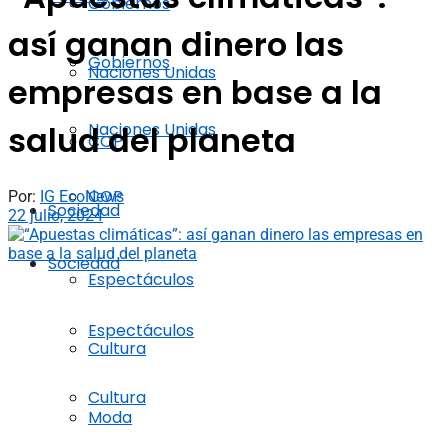
Gobiernos
así ganan dinero las
Gobiernos
Naciones Unidas
empresas en base a la
Naciones Unidas
salud del planeta
COP
COP
Por:
IG EcoNews
Sociedad
22 julio, 2024
Sociedad
Espectáculos
Espectáculos
Cultura
Cultura
Moda