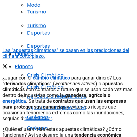
Moda
Turismo
Turismo
Deportes
Deportes
Las "apuestas climáticas" se basan en las predicciones del
Planeta
clima a corto plazo.
Planeta
Crisis Climática
¿Jugar con el
cambio climático
para ganar dinero? Los
“derivados climáticos”
(
weather derivatives
) o
apuestas
Crisis Climática
climáticas
son contratos a futuro que se usan cada vez más
dentro de industrias como la
ganadera, agrícola o
Agricultura regenerativa
energética
. Se trata de
contratos que usan las empresas
Agricultura regenerativa
para proteger sus ganancias
y evitar los riesgos que
ocasionan fenómenos extremos como las inundaciones,
Océanos
sequías u
olas de calor
.
Océanos
¿Quiénes usan más estas apuestas climáticas? ¿Cómo
funcionan? Así se desarrolla una
tendencia económica