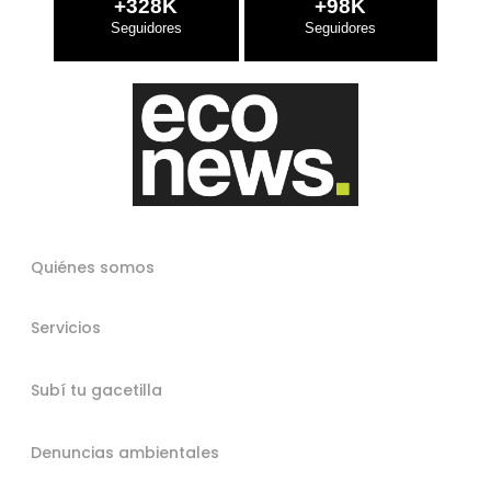
+328K
+98K
Quiénes somos
Servicios
Subí tu gacetilla
Denuncias ambientales