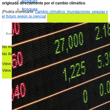
Bosques
originada directamente por el cambio climático
.
Bosques
(Podría interesarte:
Cambio climático: Inundaciones, sequías y
el futuro según la ciencia
)
No Result
No Result
View All Result
View All Result