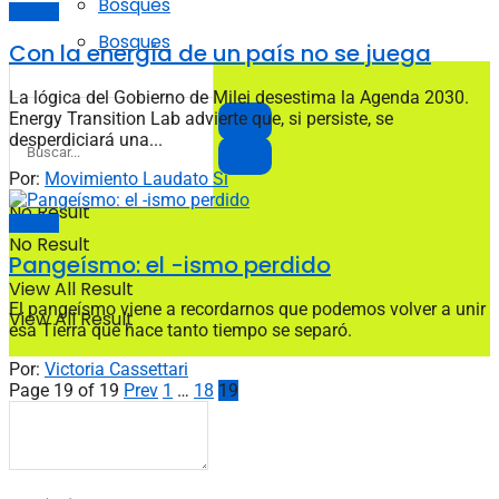
Bosques
Opinión
Bosques
Con la energía de un país no se juega
La lógica del Gobierno de Milei desestima la Agenda 2030.
Energy Transition Lab advierte que, si persiste, se
desperdiciará una...
Por:
Movimiento Laudato Sí
No Result
Opinión
No Result
Pangeísmo: el -ismo perdido
View All Result
El pangeísmo viene a recordarnos que podemos volver a unir
View All Result
esa Tierra que hace tanto tiempo se separó.
Por:
Victoria Cassettari
Page 19 of 19
Prev
1
…
18
19