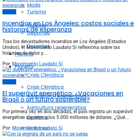
Moda
Turismo
Opinión
Incendios en Los Ángeles: costos sociales e
Turismo
historias de esperanza
Deportes
Tras los devastadores incendios en Los Ángeles (Estados
Deportes
Unidos), el Movimiento Laudato Sí reflexiona sobre las
historias de dolor y...
Planeta
Por:
Movimiento Laudato Sí
Planeta
Crisis Climática
Opinión
Crisis Climática
El superávit energético: ¿Vacaciones en
Agricultura regenerativa
Brasil o un futuro sostenible?
Agricultura regenerativa
Por primera vez en dos décadas, el país registra un superávit
Océanos
energético superior a los 5.000 millones de dólares. ¿Qué...
Océanos
Por:
Movimiento Laudato Sí