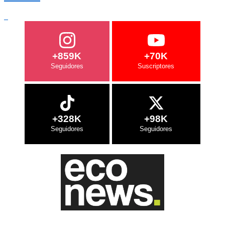
+859K
+70K
+328K
+98K