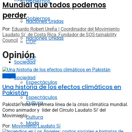
Gobiernos
Mundial que todos podemos
perder
Gobiernos
Naciones Unidas
Por:
Eduardo Robert Ureña | Coordinador del Movimiento
Laudato Si´ de Costa Rica, Fundador de SOS-tainability
Naciones Unidas
Council
COP
Opinión
COP
Sociedad
Opinión
Sociedad
Espectáculos
Una historia de los efectos climáticos en
Pakistán
Espectáculos
Cultura
Pakistán está en primera línea de la crisis climática mundial.
Como animador y líder del Círculo Laudato Si' del
Movimiento...
Cultura
Moda
Por:
Movimiento Laudato Sí