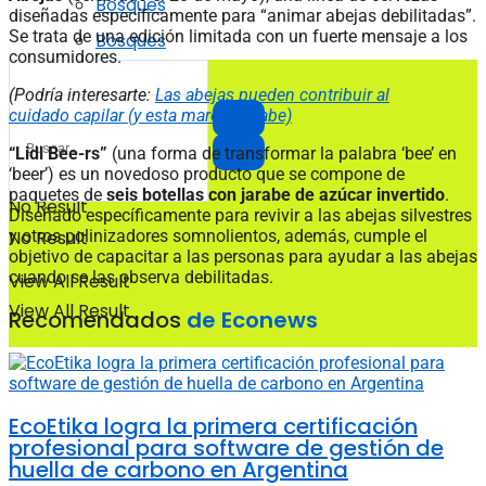
Bosques
diseñadas específicamente para “animar abejas debilitadas”.
Se trata de una edición limitada con un fuerte mensaje a los
Bosques
consumidores.
(Podría interesarte:
Las abejas pueden contribuir al
cuidado capilar (y esta marca lo sabe)
“Lidl Bee-rs”
(una forma de transformar la palabra ‘bee’ en
‘beer’) es un novedoso producto que se compone de
paquetes de
seis botellas con jarabe de azúcar invertido
.
No Result
Diseñado específicamente para revivir a las abejas silvestres
y otros polinizadores somnolientos, además, cumple el
No Result
objetivo de capacitar a las personas para ayudar a las abejas
cuando se las observa debilitadas.
View All Result
View All Result
Recomendados
de Econews
EcoEtika logra la primera certificación
profesional para software de gestión de
huella de carbono en Argentina