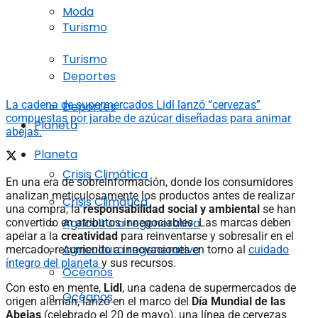
Moda
Turismo
Turismo
Deportes
La cadena de supermercados Lidl lanzó “cervezas”
Deportes
compuestas por jarabe de azúcar diseñadas para animar
Planeta
abejas.
Planeta
Crisis Climática
En una era de sobreinformación, donde los consumidores
analizan meticulosamente los productos antes de realizar
Crisis Climática
una compra, la
responsabilidad social y ambiental
se han
Agricultura regenerativa
convertido en atributos innegociables. Las marcas deben
apelar a la
creatividad
para reinventarse y sobresalir en el
Agricultura regenerativa
mercado, recurriendo a innovaciones en torno al
cuidado
íntegro del planeta
y sus recursos.
Océanos
Con esto en mente,
Lidl
, una cadena de supermercados de
Océanos
origen alemán, lanzó en el marco del
Día Mundial de las
Abejas
(celebrado el 20 de mayo), una línea de cervezas