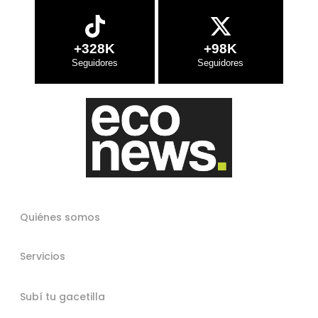
+328K
+98K
Quiénes somos
Servicios
Subí tu gacetilla