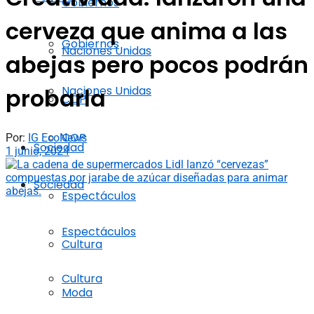
Gobiernos
cerveza que anima a las
Gobiernos
Naciones Unidas
abejas pero pocos podrán
Naciones Unidas
probarla
COP
COP
Por:
IG EcoNews
Sociedad
1 junio, 2024
Sociedad
Espectáculos
Espectáculos
Cultura
Cultura
Moda