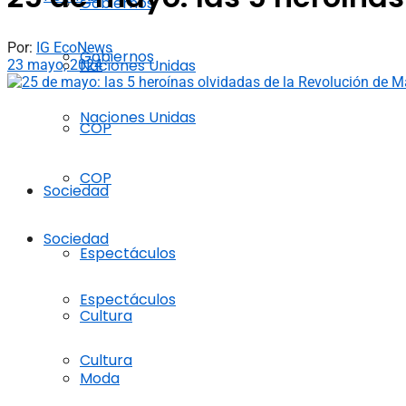
Gobiernos
Por:
IG EcoNews
Gobiernos
Naciones Unidas
23 mayo, 2024
Naciones Unidas
COP
COP
Sociedad
Sociedad
Espectáculos
Espectáculos
Cultura
Cultura
Moda