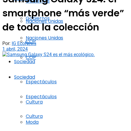
Gobiernos
smartphone “más verde”
Gobiernos
Naciones Unidas
de toda la colección
Naciones Unidas
COP
Por:
IG EcoNews
1 abril, 2024
COP
Sociedad
Sociedad
Espectáculos
Espectáculos
Cultura
Cultura
Moda