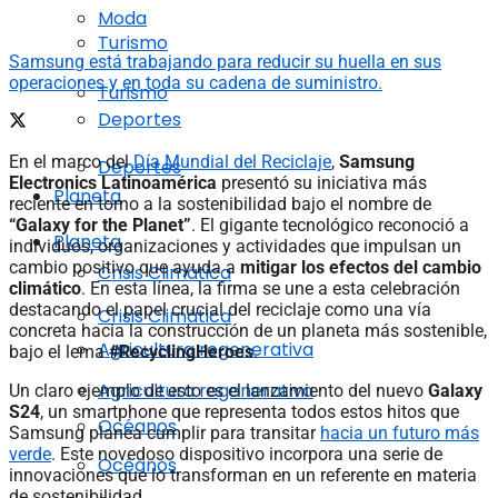
Moda
Turismo
Samsung está trabajando para reducir su huella en sus
operaciones y en toda su cadena de suministro.
Turismo
Deportes
En el marco del
Día Mundial del Reciclaje
,
Samsung
Deportes
Electronics Latinoamérica
presentó su iniciativa más
Planeta
reciente en torno a la sostenibilidad bajo el nombre de
“Galaxy for the Planet”
. El gigante tecnológico reconoció a
Planeta
individuos, organizaciones y actividades que impulsan un
cambio positivo que ayuda a
mitigar los efectos del cambio
Crisis Climática
climático
. En esta línea, la firma se une a esta celebración
destacando el papel crucial del reciclaje como una vía
Crisis Climática
concreta hacia la construcción de un planeta más sostenible,
Agricultura regenerativa
bajo el lema
#RecyclingHeroes
.
Agricultura regenerativa
Un claro ejemplo de esto es el lanzamiento del nuevo
Galaxy
S24
, un smartphone que representa todos estos hitos que
Océanos
Samsung planea cumplir para transitar
hacia un futuro más
verde
. Este novedoso dispositivo incorpora una serie de
Océanos
innovaciones que lo transforman en un referente en materia
de sostenibilidad.