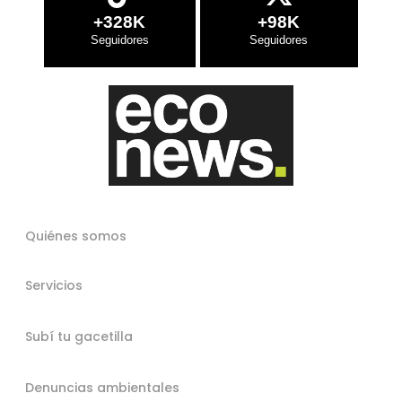
+328K
+98K
Quiénes somos
Servicios
Subí tu gacetilla
Denuncias ambientales